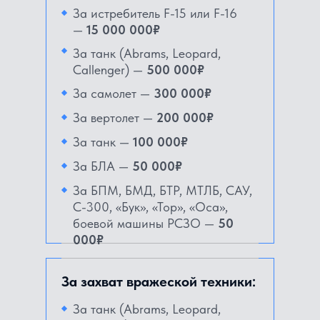
За истребитель F-15 или F-16
—
15 000 000₽
За танк (Abrams, Leopard,
Callenger) —
500 000₽
За самолет —
300 000₽
За вертолет —
200 000₽
За танк —
100 000₽
За БЛА —
50 000₽
За БПМ, БМД, БТР, МТЛБ, САУ,
С-300, «Бук», «Тор», «Оса»,
боевой машины РСЗО —
50
000₽
За захват вражеской техники:
За танк (Abrams, Leopard,