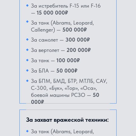
За истребитель F-15 или F-16
—
15 000 000₽
За танк (Abrams, Leopard,
Callenger) —
500 000₽
За самолет —
300 000₽
За вертолет —
200 000₽
За танк —
100 000₽
За БЛА —
50 000₽
За БПМ, БМД, БТР, МТЛБ, САУ,
С-300, «Бук», «Тор», «Оса»,
боевой машины РСЗО —
50
000₽
За захват вражеской техники:
За танк (Abrams, Leopard,