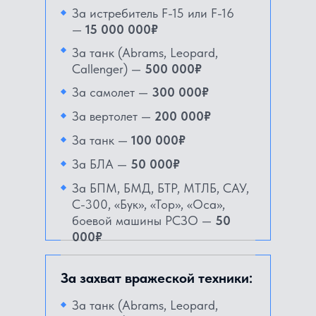
За истребитель F-15 или F-16
—
15 000 000₽
За танк (Abrams, Leopard,
Callenger) —
500 000₽
За самолет —
300 000₽
За вертолет —
200 000₽
За танк —
100 000₽
За БЛА —
50 000₽
За БПМ, БМД, БТР, МТЛБ, САУ,
С-300, «Бук», «Тор», «Оса»,
боевой машины РСЗО —
50
000₽
За захват вражеской техники:
За танк (Abrams, Leopard,