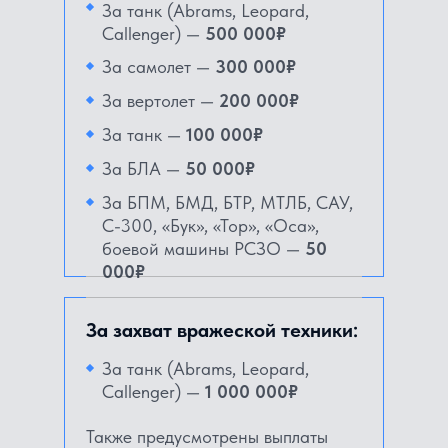
За танк (Abrams, Leopard,
Callenger) —
500 000₽
За самолет —
300 000₽
За вертолет —
200 000₽
За танк —
100 000₽
За БЛА —
50 000₽
За БПМ, БМД, БТР, МТЛБ, САУ,
С-300, «Бук», «Тор», «Оса»,
боевой машины РСЗО —
50
000₽
За захват вражеской техники:
За танк (Abrams, Leopard,
Callenger) —
1 000 000₽
Также предусмотрены выплаты