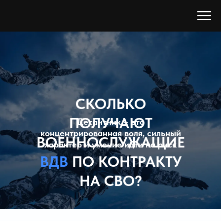
СКОЛЬКО
ПОЛУЧАЮТ
Десантник – это
концентрированная воля, сильный
ВОЕННОСЛУЖАЩИЕ
характер и умение идти на риск
ВДВ
ПО КОНТРАКТУ
НА СВО?