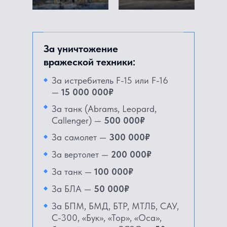
За уничтожение
вражеской техники:
За истребитель F-15 или F-16
—
15 000 000₽
За танк (Abrams, Leopard,
Callenger) —
500 000₽
За самолет —
300 000₽
За вертолет —
200 000₽
За танк —
100 000₽
За БЛА —
50 000₽
За БПМ, БМД, БТР, МТЛБ, САУ,
С-300, «Бук», «Тор», «Оса»,