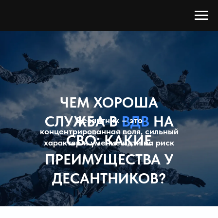
ЧЕМ ХОРОША
СЛУЖБА В
ВДВ
НА
Десантник – это
концентрированная воля, сильный
СВО: КАКИЕ
характер и умение идти на риск
ПРЕИМУЩЕСТВА У
ДЕСАНТНИКОВ?